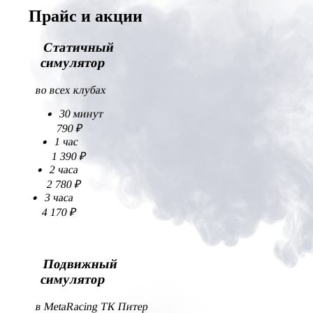
Прайс
и акции
Статичный
симулятор
во всех клубах
30 минут
790 ₽
1 час
1 390 ₽
2 часа
2 780 ₽
3 часа
4 170 ₽
Подвижный
симулятор
в MetaRacing ТК Питер