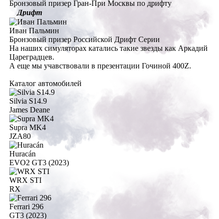
Бронзовый призер Гран-При Москвы по дрифту
Дрифт
Иван Пальмин
Бронзовый призер Российской Дрифт Серии
На наших симуляторах катались такие звезды как
Аркадий
Цареградцев.
А еще мы учавствовали в презентации Гочиной 400Z.
Каталог
автомобилей
Silvia S14.9
James Deane
Supra MK4
JZA80
Huracán
EVO2 GT3 (2023)
WRX STI
RX
Ferrari 296
GT3 (2023)