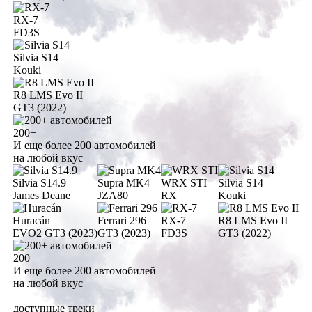
RX-7
FD3S
Silvia S14
Kouki
R8 LMS Evo II
GT3 (2022)
200+
И еще более 200 автомобилей
на любой вкус
Silvia S14.9
Supra MK4
WRX STI
Silvia S14
James Deane
JZA80
RX
Kouki
Huracán
Ferrari 296
RX-7
R8 LMS Evo II
EVO2 GT3 (2023)
GT3 (2023)
FD3S
GT3 (2022)
200+
И еще более 200 автомобилей
на любой вкус
доступные
треки