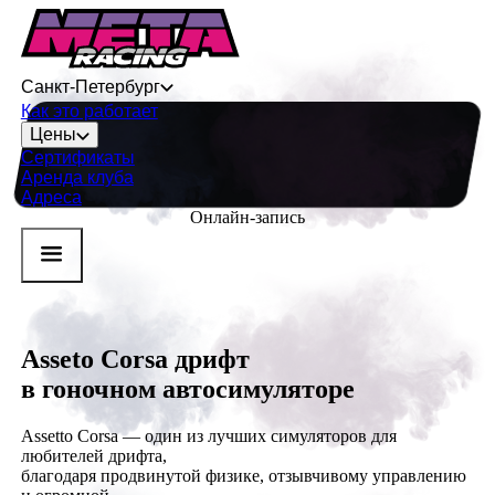
Санкт-Петербург
Как это работает
Цены
Сертификаты
Аренда клуба
Адреса
Онлайн-запись
Asseto Corsa
дрифт
в гоночном автосимуляторе
Assetto Corsa — один из лучших симуляторов для
любителей дрифта,
благодаря продвинутой физике, отзывчивому управлению